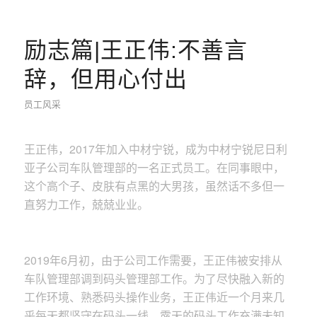
励志篇|王正伟:不善言
辞，但用心付出
员工风采
王正伟，2017年加入中材宁锐，成为中材宁锐尼日利
亚子公司车队管理部的一名正式员工。在同事眼中，
这个高个子、皮肤有点黑的大男孩，虽然话不多但一
直努力工作，兢兢业业。
2019年6月初，由于公司工作需要，王正伟被安排从
车队管理部调到码头管理部工作。为了尽快融入新的
工作环境、熟悉码头操作业务，王正伟近一个月来几
乎每天都坚守在码头一线，露天的码头工作充满未知