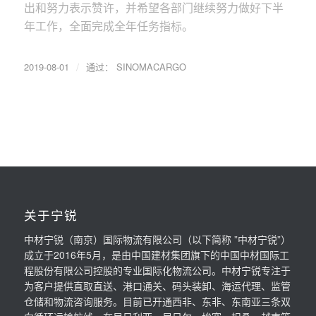
出和努力表示赞许，并希望各部门继续努力做好下半
年工作，全面完成全年任务指标。
/
2019-08-01
通过：
SINOMACARGO
关于宁锐
中材宁锐（南京）国际物流有限公司（以下简称 ”中材宁锐”）
成立于2016年5月，是由中国建材集团旗下的中国中材国际工
程股份有限公司控股的专业国际化物流公司。中材宁锐专注于
为客户提供直取直送、港口通关、码头装卸、海运代理、监管
仓储和物流咨询服务。目前已开通西非、东非、东南亚三条双