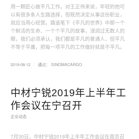
用一颗匠心做平凡工作。对王正伟来说，年轻的他可
以有很多条人生路选择，但既然决定从事这份职业，
就应当用心经营。路遥笔下《平凡的世界》中那一个
个鲜活的生命、一个个平凡的故事，浸润过无数人的
眼，我们必须承认，我们都是平凡的普通人，但平凡
不等于平庸，把每一项平凡的工作做好就是不平凡。
/
2019-08-12
通过：
SINOMACARGO
中材宁锐2019年上半年工
作会议在宁召开
企业动态
7月30日，中材宁锐2019年上半年工作会议在南京召